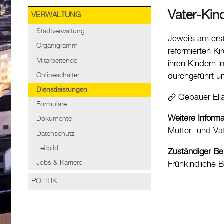
Vater-Kin
VERWALTUNG
Stadtverwaltung
Jeweils am ers
Organigramm
reformierten Ki
Mitarbeitende
ihren Kindern 
Onlineschalter
durchgeführt u
Dienstleistungen
Gebauer Eli
Formulare
Weitere Inform
Dokumente
Mütter- und Vä
Datenschutz
Leitbild
Zuständiger Be
Jobs & Karriere
Frühkindliche B
POLITIK