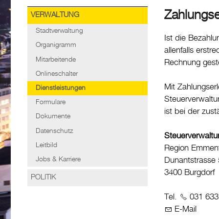
Zahlungse
VERWALTUNG
Stadtverwaltung
Ist die Bezahlu
Organigramm
allenfalls erst
Mitarbeitende
Rechnung geste
Onlineschalter
Mit Zahlungserl
Dienstleistungen
Steuerverwaltu
Formulare
ist bei der zus
Dokumente
Datenschutz
Steuerverwaltu
Leitbild
Region Emment
Jobs & Karriere
Dunantstrasse 
3400 Burgdorf
POLITIK
Tel.
031 633
E-Mail