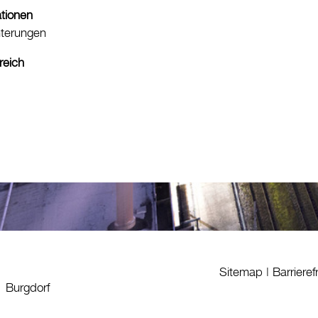
ationen
hterungen
reich
Sitemap
|
Barrieref
1 Burgdorf