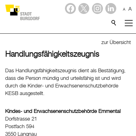
A
A
Dienstleistungen
Stadtporträt
zur Übersicht
Handlungsfähigkeitszeugnis
Verwaltung & Politik
Verwaltung
Das Handlungsfähigkeitszeugnis dient als Bestätigung,
dass die Person mündig und urteilsfähig ist und wird
Stadtverwaltung
durch die Kinder- und Erwachsenenschutzbehörde
Organigramm
KESB ausgestellt.
Mitarbeitende
Onlineschalter
Kindes- und Erwachsenenschutzbehörde Emmental
Dienstleistungen
Dorfstrasse 21
Postfach 594
Formulare
3550 Langnau
Dokumente