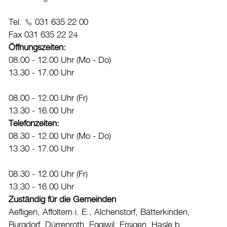
Datenschutz
Tel.
031 635 22 00
Leitbild
Fax 031 635 22 24
Jobs & Karriere
Öffnungszeiten:
08.00 - 12.00 Uhr (Mo - Do)
Politik
13.30 - 17.00 Uhr
Wirtschaft
08.00 - 12.00 Uhr (Fr)
Aktuelles
13.30 - 16.00 Uhr
Telefonzeiten:
Burgdorf baut
08.30 - 12.00 Uhr (Mo - Do)
13.30 - 17.00 Uhr
Home
08.30 - 12.00 Uhr (Fr)
Öffnungszeiten & Kontakt
13.30 - 16.00 Uhr
Veranstaltungskalender
Zuständig für die Gemeinden
Aefligen, Affoltern i. E., Alchenstorf, Bätterkinden,
Stadtplan
Burgdorf, Dürrenroth, Eggiwil, Ersigen, Hasle b.