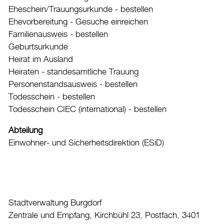
Kultur
Eheschein/Trauungsurkunde - bestellen
Ehevorbereitung - Gesuche einreichen
Auto & Parkieren
Familienausweis - bestellen
Persönliches
Geburtsurkunde
Heirat im Ausland
Planen und Bauen
Heiraten - standesamtliche Trauung
Sicherheit
Personenstandsausweis - bestellen
Todesschein - bestellen
Stadt, Recht und Politik
Todesschein CIEC (international) - bestellen
Tierisches
Abteilung
Umzug
Einwohner- und Sicherheitsdirektion (ESiD)
Stadtporträt
Verwaltung & Politik
Stadtverwaltung Burgdorf
Wirtschaft
Zentrale und Empfang, Kirchbühl 23, Postfach, 3401