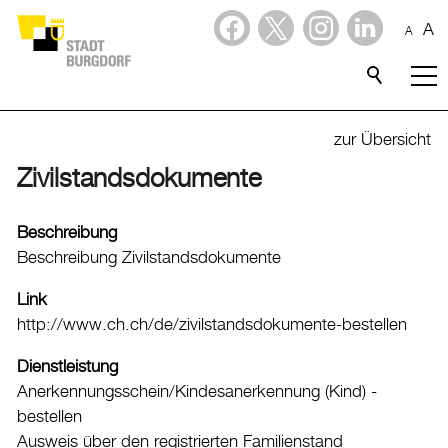
A
A
Dienstleistungen
Alle Themen
zur Übersicht
Abfall
Zivilstandsdokumente
Arbeit und Steuern
Beschreibung
Ausländerinnen und Ausländer
Beschreibung Zivilstandsdokumente
Bildung
Link
Sport
http://www.ch.ch/de/zivilstandsdokumente-bestellen
Freizeit
Dienstleistung
Gesundheit, Alter und Soziales
Anerkennungsschein/Kindesanerkennung (Kind) -
bestellen
Kinder, Jugendliche und Familie
Ausweis über den registrierten Familienstand