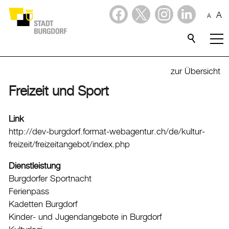
A
A
Dienstleistungen
Alle Themen
zur Übersicht
Abfall
Freizeit und Sport
Arbeit und Steuern
Link
Ausländerinnen und Ausländer
http://dev-burgdorf.format-webagentur.ch/de/kultur-
Bildung
freizeit/freizeitangebot/index.php
Sport
Dienstleistung
Burgdorfer Sportnacht
Freizeit
Ferienpass
Gesundheit, Alter und Soziales
Kadetten Burgdorf
Kinder- und Jugendangebote in Burgdorf
Kinder, Jugendliche und Familie