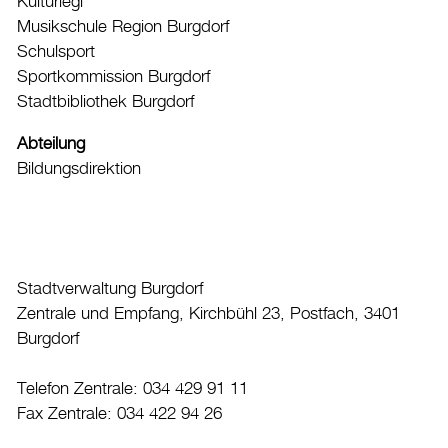
Kulturlegi
Kultur
Musikschule Region Burgdorf
Schulsport
Auto & Parkieren
Sportkommission Burgdorf
Persönliches
Stadtbibliothek Burgdorf
Planen und Bauen
Abteilung
Sicherheit
Bildungsdirektion
Stadt, Recht und Politik
Tierisches
Umzug
Stadtverwaltung Burgdorf
Zentrale und Empfang, Kirchbühl 23, Postfach, 3401
Stadtporträt
Burgdorf
Verwaltung & Politik
Telefon Zentrale: 034 429 91 11
Fax Zentrale: 034 422 94 26
Wirtschaft