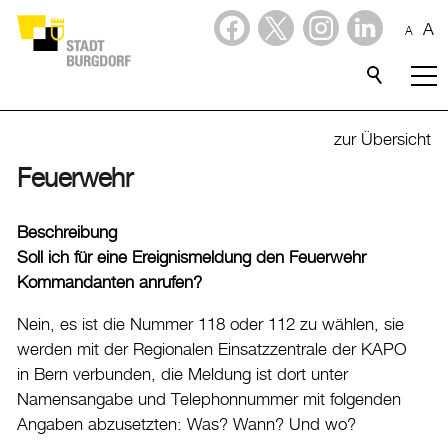
A
A
Dienstleistungen
Alle Themen
zur Übersicht
Abfall
Feuerwehr
Arbeit und Steuern
Beschreibung
Ausländerinnen und Ausländer
Soll ich für eine Ereignismeldung den Feuerwehr
Bildung
Kommandanten anrufen?
Sport
Nein, es ist die Nummer 118 oder 112 zu wählen, sie
werden mit der Regionalen Einsatzzentrale der KAPO
Freizeit
in Bern verbunden, die Meldung ist dort unter
Gesundheit, Alter und Soziales
Namensangabe und Telephonnummer mit folgenden
Angaben abzusetzten: Was? Wann? Und wo?
Kinder, Jugendliche und Familie