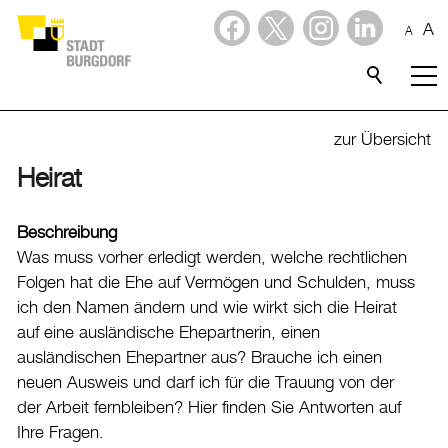
A
A
Dienstleistungen
Alle Themen
zur Übersicht
Abfall
Heirat
Arbeit und Steuern
Beschreibung
Ausländerinnen und Ausländer
Was muss vorher erledigt werden, welche rechtlichen
Bildung
Folgen hat die Ehe auf Vermögen und Schulden, muss
ich den Namen ändern und wie wirkt sich die Heirat
Sport
auf eine ausländische Ehepartnerin, einen
Freizeit
ausländischen Ehepartner aus? Brauche ich einen
neuen Ausweis und darf ich für die Trauung von der
Gesundheit, Alter und Soziales
der Arbeit fernbleiben? Hier finden Sie Antworten auf
Kinder, Jugendliche und Familie
Ihre Fragen.