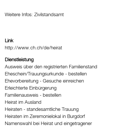
Kultur
Weitere Infos:
Zivilstandsamt
Auto & Parkieren
Persönliches
Planen und Bauen
Link
Sicherheit
http://www.ch.ch/de/heirat
Stadt, Recht und Politik
Dienstleistung
Ausweis über den registrierten Familienstand
Tierisches
Eheschein/Trauungsurkunde - bestellen
Umzug
Ehevorbereitung - Gesuche einreichen
Erleichterte Einbürgerung
Stadtporträt
Familienausweis - bestellen
Heirat im Ausland
Verwaltung & Politik
Heiraten - standesamtliche Trauung
Heiraten im Zeremonielokal in Burgdorf
Wirtschaft
Namenswahl bei Heirat und eingetragener