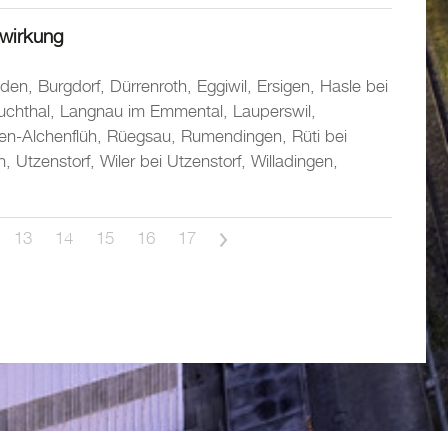
twirkung
nden, Burgdorf, Dürrenroth, Eggiwil, Ersigen, Hasle bei
auchthal, Langnau im Emmental, Lauperswil,
gen-Alchenflüh, Rüegsau, Rumendingen, Rüti bei
tzenstorf, Wiler bei Utzenstorf, Willadingen,
13
14
15
16
17
>