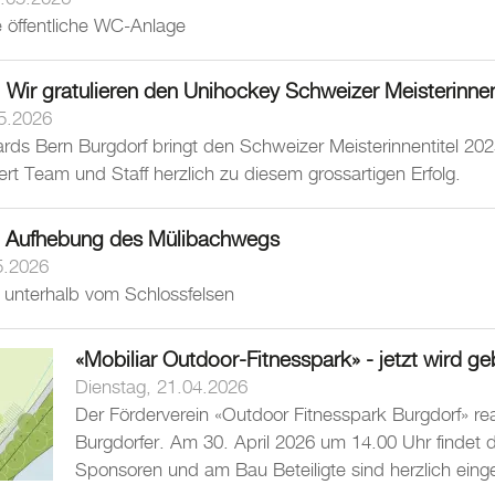
e öffentliche WC-Anlage
 Wir gratulieren den Unihockey Schweizer Meisterinne
5.2026
ards Bern Burgdorf bringt den Schweizer Meisterinnentitel 
iert Team und Staff herzlich zu diesem grossartigen Erfolg.
d Aufhebung des Mülibachwegs
5.2026
 unterhalb vom Schlossfelsen
«Mobiliar Outdoor-Fitnesspark» - jetzt wird ge
Dienstag, 21.04.2026
Der Förderverein «Outdoor Fitnesspark Burgdorf» real
Burgdorfer. Am 30. April 2026 um 14.00 Uhr findet d
Sponsoren und am Bau Beteiligte sind herzlich eing