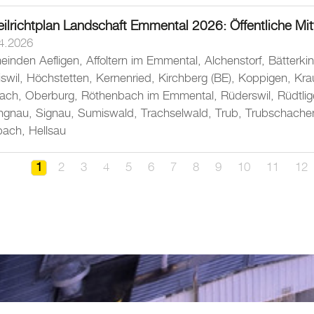
ilrichtplan Landschaft Emmental 2026: Öffentliche Mi
4.2026
meinden Aefligen, Affoltern im Emmental, Alchenstorf, Bätterki
iswil, Höchstetten, Kernenried, Kirchberg (BE), Koppigen, Kr
ssach, Oberburg, Röthenbach im Emmental, Rüderswil, Rüdtli
gnau, Signau, Sumiswald, Trachselwald, Trub, Trubschachen, U
bach, Hellsau
1
2
3
4
5
6
7
8
9
10
11
12