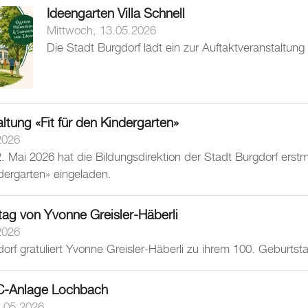
Ideengarten Villa Schnell
Mittwoch, 13.05.2026
Die Stadt Burgdorf lädt ein zur Auftaktveranstaltun
altung «Fit für den Kindergarten»
2026
Mai 2026 hat die Bildungsdirektion der Stadt Burgdorf erstma
ndergarten» eingeladen.
tag von Yvonne Greisler-Häberli
2026
orf gratuliert Yvonne Greisler-Häberli zu ihrem 100. Geburtst
C-Anlage Lochbach
.05.2026