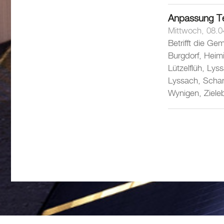
Anpassung Te
Mittwoch, 08.0
Betrifft die Ge
Burgdorf, Heim
Lützelflüh, Ly
Lyssach, Schan
Wynigen, Ziele