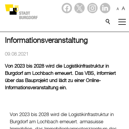
A
A
Dienstleistungen
Stadtporträt
Informationsveranstaltung
Verwaltung & Politik
09.08.2021
Von 2023 bis 2028 wird die Logistikinfrastruktur in
Wirtschaft
Burgdorf am Lochbach erneuert. Das VBS, informiert
über das Bauprojekt und lädt zu einer Online-
Aktuelles
Informationsveranstaltung ein.
Aktuelles
Amtliche Publikationen
Von 2023 bis 2028 wird die Logistikinfrastruktur in
Medienmitteilungen
Burgdorf am Lochbach erneuert. armasuisse
Baupublikationen