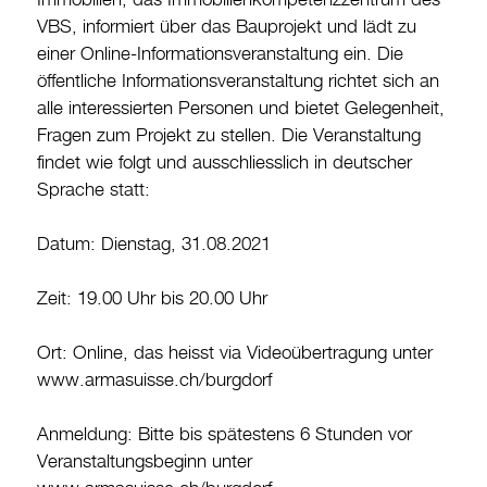
Immobilien, das Immobilienkompetenzzentrum des
VBS, informiert über das Bauprojekt und lädt zu
Burgdorf baut
einer Online-Informationsveranstaltung ein. Die
öffentliche Informationsveranstaltung richtet sich an
Home
alle interessierten Personen und bietet Gelegenheit,
Öffnungszeiten & Kontakt
Fragen zum Projekt zu stellen. Die Veranstaltung
findet wie folgt und ausschliesslich in deutscher
Veranstaltungskalender
Sprache statt:
Stadtplan
Datum: Dienstag, 31.08.2021
Drucken
Login
Zeit: 19.00 Uhr bis 20.00 Uhr
Ort: Online, das heisst via Videoübertragung unter
www.armasuisse.ch/burgdorf
Anmeldung: Bitte bis spätestens 6 Stunden vor
Veranstaltungsbeginn unter