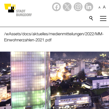
A
A
Dienstleistungen
Stadtporträt
/wAssets/docs/aktuelles/medienmitteilungen/2022/MM-
Einwohnerzahlen-2021.pdf
Verwaltung & Politik
Wirtschaft
Aktuelles
Aktuelles
Amtliche Publikationen
Medienmitteilungen
Baupublikationen