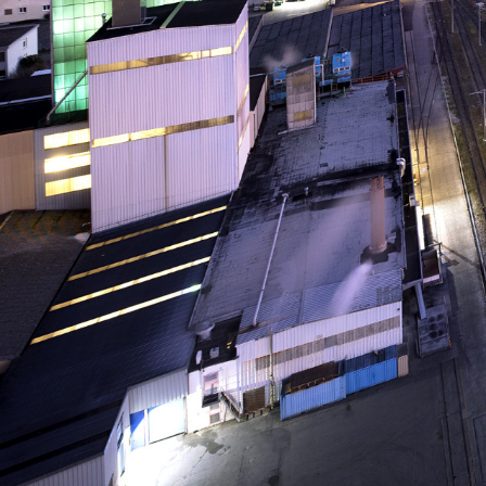
Burgdorf baut
Home
Öffnungszeiten & Kontakt
Veranstaltungskalender
Stadtplan
Drucken
Login