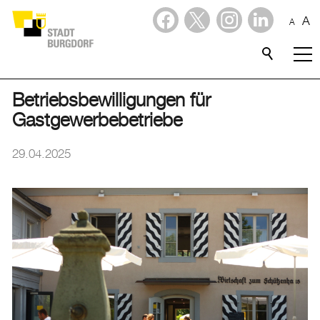
A
A
Dienstleistungen
Stadtporträt
Betriebsbewilligungen für
Gastgewerbebetriebe
Verwaltung & Politik
29.04.2025
Wirtschaft
Aktuelles
Aktuelles
Amtliche Publikationen
Medienmitteilungen
Baupublikationen