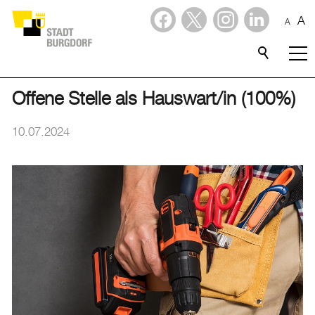
A
A
Dienstleistungen
Stadtporträt
Offene Stelle als Hauswart/in (100%)
Verwaltung & Politik
10.07.2024
Wirtschaft
Aktuelles
Aktuelles
Amtliche Publikationen
Medienmitteilungen
Baupublikationen