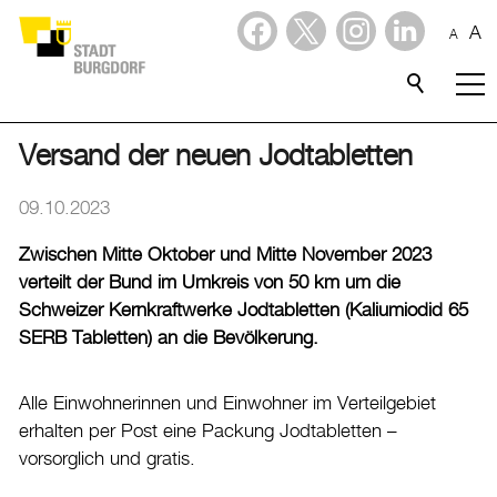
A
A
Dienstleistungen
Stadtporträt
Versand der neuen Jodtabletten
Verwaltung & Politik
09.10.2023
Zwischen Mitte Oktober und Mitte November 2023
Wirtschaft
verteilt der Bund im Umkreis von 50 km um die
Schweizer Kernkraftwerke Jodtabletten (Kaliumiodid 65
Aktuelles
SERB Tabletten) an die Bevölkerung.
Aktuelles
Alle Einwohnerinnen und Einwohner im Verteilgebiet
Amtliche Publikationen
erhalten per Post eine Packung Jodtabletten –
Medienmitteilungen
vorsorglich und gratis.
Baupublikationen