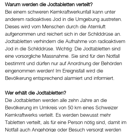
Warum werden die Jodtabletten verteilt?
Burgdorf baut
Bei einem schweren Kernkraftwerkunfall kann unter
anderem radioaktives Jod in die Umgebung austreten.
Home
Dieses wird vom Menschen durch die Atemluft
aufgenommen und reichert sich in der Schilddrüse an.
Öffnungszeiten & Kontakt
Jodtabletten verhindern die Aufnahme von radioaktivem
Veranstaltungskalender
Jod in die Schilddrüse. Wichtig: Die Jodtabletten sind
eine vorsorgliche Massnahme. Sie sind für den Notfall
Stadtplan
bestimmt und dürfen nur auf Anordnung der Behörden
Drucken
eingenommen werden! Im Ereignisfall wird die
Login
Bevölkerung entsprechend alarmiert und informiert.
Wer erhält die Jodtabletten?
Die Jodtabletten werden alle zehn Jahre an die
Bevölkerung im Umkreis von 50 km eines Schweizer
Kernkraftwerks verteilt. Es werden bewusst mehr
Tabletten verteilt, als für eine Person nötig sind, damit im
Notfall auch Angehörige oder Besuch versorgt werden