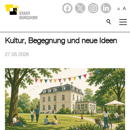
A
A
Dienstleistungen
Stadtporträt
Kultur, Begegnung und neue Ideen
Verwaltung & Politik
27.05.2026
Wirtschaft
Aktuelles
Aktuelles
Amtliche Publikationen
Medienmitteilungen
Baupublikationen