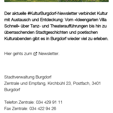
Burgdorf baut
Der aktuelle #KulturBurgdorf-Newsletter verbindet Kultur
mit Austausch und Entdeckung: Vom «Ideengarten Villa
Home
Schnell» über Tanz- und Theateraufführungen bis hin zu
Öffnungszeiten & Kontakt
überraschenden Stadtgeschichten und poetischen
Kulturabenden gibt es in Burgdorf wieder viel zu erleben.
Veranstaltungskalender
Stadtplan
Hier gehts zum
Newsletter
.
Drucken
Login
Stadtverwaltung Burgdorf
Zentrale und Empfang, Kirchbühl 23, Postfach, 3401
Burgdorf
Telefon Zentrale: 034 429 91 11
Fax Zentrale: 034 422 94 26