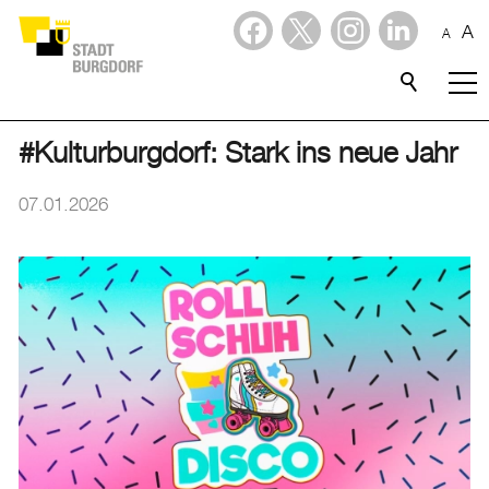
A
A
Dienstleistungen
Stadtporträt
#Kulturburgdorf: Stark ins neue Jahr
Verwaltung & Politik
07.01.2026
Wirtschaft
Aktuelles
Aktuelles
Amtliche Publikationen
Medienmitteilungen
Baupublikationen