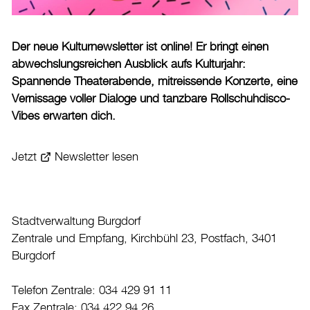
Burgdorf baut
Der neue Kulturnewsletter ist online! Er bringt einen
Home
abwechslungsreichen Ausblick aufs Kulturjahr:
Spannende Theaterabende, mitreissende Konzerte, eine
Öffnungszeiten & Kontakt
Vernissage voller Dialoge und tanzbare Rollschuhdisco-
Veranstaltungskalender
Vibes erwarten dich.
Stadtplan
Jetzt
Drucken
Newsletter
lesen
Login
Stadtverwaltung Burgdorf
Zentrale und Empfang, Kirchbühl 23, Postfach, 3401
Burgdorf
Telefon Zentrale: 034 429 91 11
Fax Zentrale: 034 422 94 26