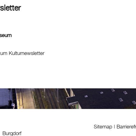
sletter
useum
zum Kulturnewsletter
Sitemap
|
Barrieref
1 Burgdorf