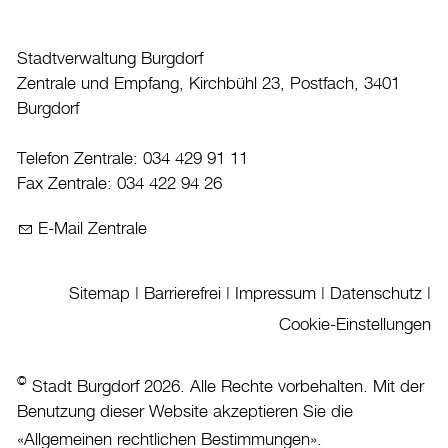
Burgdorf baut
Stadtverwaltung Burgdorf
Zentrale und Empfang, Kirchbühl 23, Postfach, 3401
Home
Burgdorf
Öffnungszeiten & Kontakt
Veranstaltungskalender
Telefon Zentrale: 034 429 91 11
Fax Zentrale: 034 422 94 26
Stadtplan
Drucken
E-Mail Zentrale
Login
Sitemap
|
Barrierefrei
|
Impressum
|
Datenschutz
|
Cookie-Einstellungen
©
Stadt Burgdorf 2026. Alle Rechte vorbehalten. Mit der
Benutzung dieser Website akzeptieren Sie die
«
Allgemeinen rechtlichen Bestimmungen
».