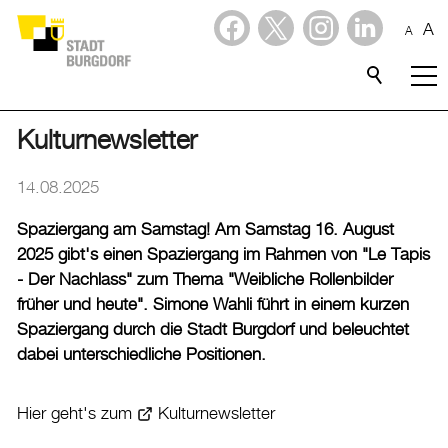
A
A
Dienstleistungen
Stadtporträt
Kulturnewsletter
Verwaltung & Politik
14.08.2025
Spaziergang am Samstag! Am Samstag 16. August
Wirtschaft
2025 gibt's einen Spaziergang im Rahmen von "Le Tapis
- Der Nachlass" zum Thema "Weibliche Rollenbilder
Aktuelles
früher und heute". Simone Wahli führt in einem kurzen
Spaziergang durch die Stadt Burgdorf und beleuchtet
Aktuelles
dabei unterschiedliche Positionen.
Amtliche Publikationen
Medienmitteilungen
Hier geht's zum
Kulturnewsletter
Baupublikationen