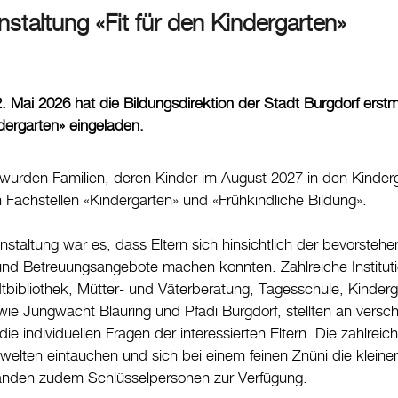
nstaltung «Fit für den Kindergarten»
Mai 2026 hat die Bildungsdirektion der Stadt Burgdorf erstma
ndergarten» eingeladen.
urden Familien, deren Kinder im August 2027 in den Kinderga
 Fachstellen «Kindergarten» und «Frühkindliche Bildung».
anstaltung war es, dass Eltern sich hinsichtlich der bevorsteh
 und Betreuungsangebote machen konnten. Zahlreiche Instituti
tbibliothek, Mütter- und Väterberatung, Tagesschule, Kinderg
e wie Jungwacht Blauring und Pfadi Burgdorf, stellten an ver
ie individuellen Fragen der interessierten Eltern. Die zahlrei
welten eintauchen und sich bei einem feinen Znüni die kleinen
anden zudem Schlüsselpersonen zur Verfügung.