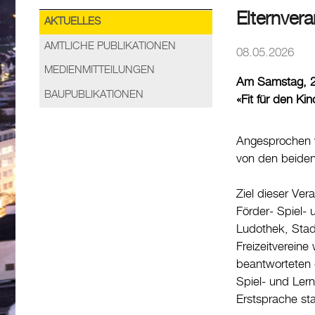
Elternvera
AKTUELLES
AMTLICHE PUBLIKATIONEN
08.05.2026
MEDIENMITTEILUNGEN
Am Samstag, 2. 
BAUPUBLIKATIONEN
«Fit für den Ki
Angesprochen w
von den beiden
Ziel dieser Ver
Förder- Spiel-
Ludothek, Stad
Freizeitverein
beantworteten d
Spiel- und Lern
Erstsprache st