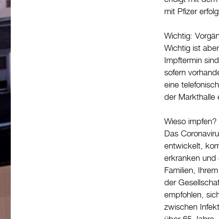
mit Pfizer erfo
Wichtig: Vorgän
Wichtig ist ab
Impftermin sin
sofern vorhande
eine telefonisc
der Markthalle 
Wieso impfen?
Das Coronaviru
entwickelt, ko
erkranken und 
Familien, Ihrem
der Gesellscha
empfohlen, sic
zwischen Infek