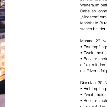
Warteraum befin
Dabei soll ohne
„Moderna“ ermö
Markthalle Burg
stehen bei der
Montag, 29. No
• Erst-Impfung
• Zweit-Impfun
• Booster-Impf
erfolgt mit dem
mit Pfizer erfo
Dienstag, 30. 
• Erst-Impfung
• Zweit-Impfun
• Booster-Impf
erfolgt mit dem