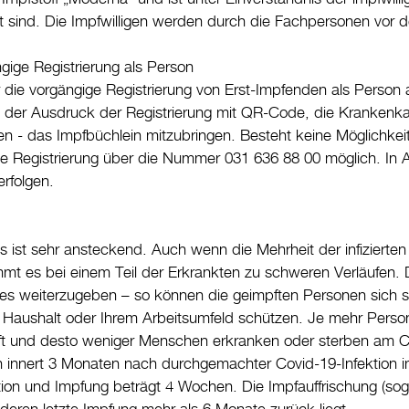
lgt sind. Die Impfwilligen werden durch die Fachpersonen vor 
gige Registrierung als Person
er die vorgängige Registrierung von Erst-Impfenden als Perso
d der Ausdruck der Registrierung mit QR-Code, die Krankenkas
n - das Impfbüchlein mitzubringen. Besteht keine Möglichkeit 
he Registrierung über die Nummer 031 636 88 00 möglich. In A
erfolgen.
s ist sehr ansteckend. Auch wenn die Mehrheit der infiziert
mmt es bei einem Teil der Erkrankten zu schweren Verläufen. 
es weiterzugeben – so können die geimpften Personen sich s
 Haushalt oder Ihrem Arbeitsumfeld schützen. Je mehr Personen
ft und desto weniger Menschen erkranken oder sterben am Co
h innert 3 Monaten nach durchgemachter Covid-19-Infektion i
tion und Impfung beträgt 4 Wochen. Die Impfauffrischung (sog