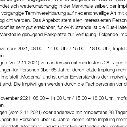
det sich wetterunabhängig in der Markthalle selber, der Impf
 vorgängige Terminvereinbarung auf niederschwellige Art mit 
glicht werden. Das Angebot steht allen interessierten Pers
dorf ist sehr gut erreichbar, für öV-Nutzende ist die Bus-Hal
 Markthalle genügend Parkplätze zur Verfügung. Folgende Imp
vember 2021, 08.00 – 14.00 Uhr / 15.00 – 18.00 Uhr, Impfst
en
gen (vor 2.11.2021) von anderswo mit mindestens 28 Tagen
ungen für Personen über 65 Jahre, deren letzte Impfung mehr 
 Impfstoff „Moderna“ und ist unter Einverständnis der impfwi
lgt sind. Die Impfwilligen werden durch die Fachpersonen vor 
November 2021, 08.00 – 14.00 Uhr / 15.00 – 18.00 Uhr, Impfs
en
gen (vom 2.11.2021) oder anderswo mit mindestens 28 Tage
ungen für Personen über 65 Jahre, deren letzte Impfung mehr 
 Impfstoff „Moderna“ und ist unter Einverständnis der impfwi