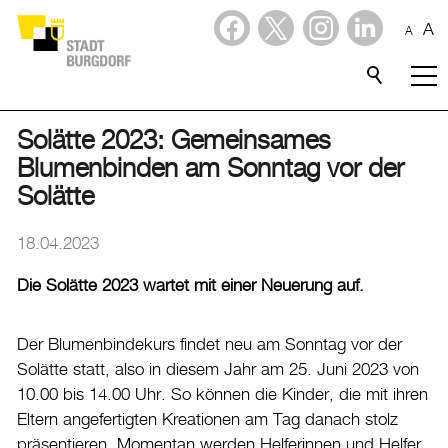
A
A
Dienstleistungen
Stadtporträt
Solätte 2023: Gemeinsames
Blumenbinden am Sonntag vor der
Verwaltung & Politik
Solätte
Wirtschaft
18.04.2023
Die Solätte 2023 wartet mit einer Neuerung auf.
Aktuelles
Aktuelles
Der Blumenbindekurs findet neu am Sonntag vor der
Amtliche Publikationen
Solätte statt, also in diesem Jahr am 25. Juni 2023 von
10.00 bis 14.00 Uhr. So können die Kinder, die mit ihren
Medienmitteilungen
Eltern angefertigten Kreationen am Tag danach stolz
Baupublikationen
präsentieren. Momentan werden Helferinnen und Helfer