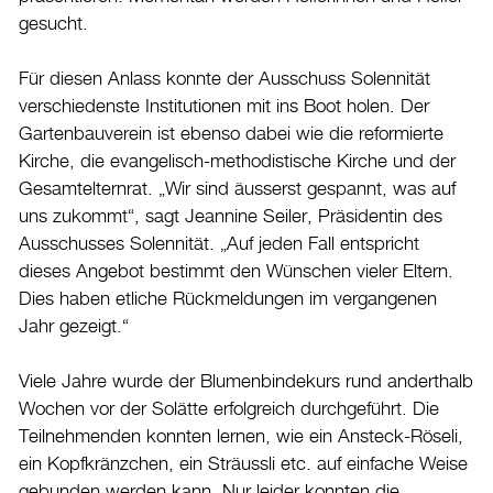
gesucht.
Burgdorf baut
Für diesen Anlass konnte der Ausschuss Solennität
Home
verschiedenste Institutionen mit ins Boot holen. Der
Öffnungszeiten & Kontakt
Gartenbauverein ist ebenso dabei wie die reformierte
Kirche, die evangelisch-methodistische Kirche und der
Veranstaltungskalender
Gesamtelternrat. „Wir sind äusserst gespannt, was auf
Stadtplan
uns zukommt“, sagt Jeannine Seiler, Präsidentin des
Ausschusses Solennität. „Auf jeden Fall entspricht
Drucken
dieses Angebot bestimmt den Wünschen vieler Eltern.
Login
Dies haben etliche Rückmeldungen im vergangenen
Jahr gezeigt.“
Viele Jahre wurde der Blumenbindekurs rund anderthalb
Wochen vor der Solätte erfolgreich durchgeführt. Die
Teilnehmenden konnten lernen, wie ein Ansteck-Röseli,
ein Kopfkränzchen, ein Sträussli etc. auf einfache Weise
gebunden werden kann. Nur leider konnten die