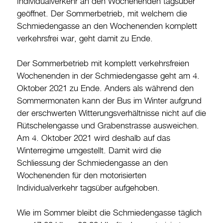
Individualverkehr an den Wochenenden tagsüber
geöffnet. Der Sommerbetrieb, mit welchem die
Burgdorf baut
Schmiedengasse an den Wochenenden komplett
verkehrsfrei war, geht damit zu Ende.
Home
Öffnungszeiten & Kontakt
Der Sommerbetrieb mit komplett verkehrsfreien
Wochenenden in der Schmiedengasse geht am 4.
Veranstaltungskalender
Oktober 2021 zu Ende. Anders als während den
Stadtplan
Sommermonaten kann der Bus im Winter aufgrund
Drucken
der erschwerten Witterungsverhältnisse nicht auf die
Rütschelengasse und Grabenstrasse ausweichen.
Login
Am 4. Oktober 2021 wird deshalb auf das
Winterregime umgestellt. Damit wird die
Schliessung der Schmiedengasse an den
Wochenenden für den motorisierten
Individualverkehr tagsüber aufgehoben.
Wie im Sommer bleibt die Schmiedengasse täglich