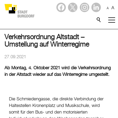
A
A
Dienstleistungen
Stadtporträt
Verkehrsordnung Altstadt –
Umstellung auf Winterregime
Verwaltung & Politik
27.09.2021
Wirtschaft
Ab Montag, 4. Oktober 2021 wird die Verkehrsordnung
in der Altstadt wieder auf das Winterregime umgestellt.
Aktuelles
Aktuelles
Amtliche Publikationen
Die Schmiedengasse, die direkte Verbindung der
Haltestellen Kronenplatz und Musikschule, wird
Medienmitteilungen
somit für den Bus- und den motorisierten
Baupublikationen