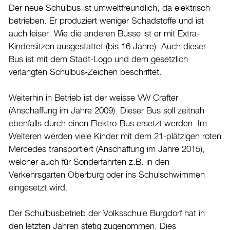
Der neue Schulbus ist umweltfreundlich, da elektrisch
Burgdorf baut
betrieben. Er produziert weniger Schadstoffe und ist
auch leiser. Wie die anderen Busse ist er mit Extra-
Home
Kindersitzen ausgestattet (bis 16 Jahre). Auch dieser
Bus ist mit dem Stadt-Logo und dem gesetzlich
Öffnungszeiten & Kontakt
verlangten Schulbus-Zeichen beschriftet.
Veranstaltungskalender
Weiterhin in Betrieb ist der weisse VW Crafter
Stadtplan
(Anschaffung im Jahre 2009). Dieser Bus soll zeitnah
Drucken
ebenfalls durch einen Elektro-Bus ersetzt werden. Im
Login
Weiteren werden viele Kinder mit dem 21-plätzigen roten
Mercedes transportiert (Anschaffung im Jahre 2015),
welcher auch für Sonderfahrten z.B. in den
Verkehrsgarten Oberburg oder ins Schulschwimmen
eingesetzt wird.
Der Schulbusbetrieb der Volksschule Burgdorf hat in
den letzten Jahren stetig zugenommen. Dies