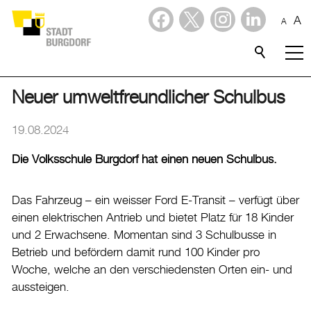
A
A
Dienstleistungen
Stadtporträt
Neuer umweltfreundlicher Schulbus
Verwaltung & Politik
19.08.2024
Die Volksschule Burgdorf hat einen neuen Schulbus.
Wirtschaft
Aktuelles
Das Fahrzeug – ein weisser Ford E-Transit – verfügt über
einen elektrischen Antrieb und bietet Platz für 18 Kinder
Aktuelles
und 2 Erwachsene. Momentan sind 3 Schulbusse in
Betrieb und befördern damit rund 100 Kinder pro
Amtliche Publikationen
Woche, welche an den verschiedensten Orten ein- und
Medienmitteilungen
aussteigen.
Baupublikationen