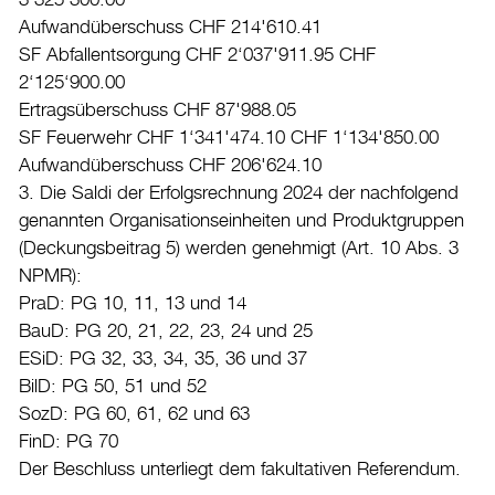
3‘325'300.00
Aufwandüberschuss CHF 214'610.41
SF Abfallentsorgung CHF 2‘037'911.95 CHF
2‘125‘900.00
Ertragsüberschuss CHF 87'988.05
SF Feuerwehr CHF 1‘341'474.10 CHF 1‘134'850.00
Aufwandüberschuss CHF 206'624.10
3. Die Saldi der Erfolgsrechnung 2024 der nachfolgend
genannten Organisationseinheiten und Produktgruppen
(Deckungsbeitrag 5) werden genehmigt (Art. 10 Abs. 3
NPMR):
PraD: PG 10, 11, 13 und 14
BauD: PG 20, 21, 22, 23, 24 und 25
ESiD: PG 32, 33, 34, 35, 36 und 37
BilD: PG 50, 51 und 52
SozD: PG 60, 61, 62 und 63
FinD: PG 70
Der Beschluss unterliegt dem fakultativen Referendum.