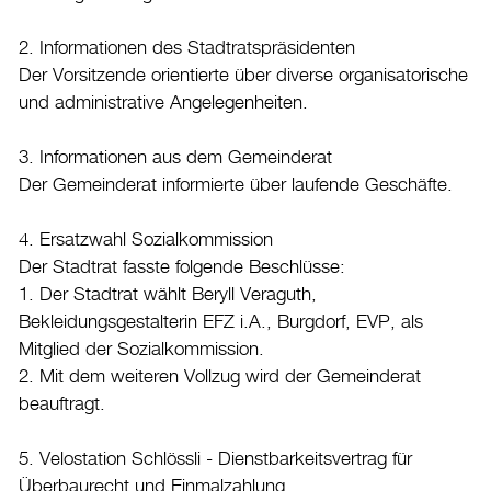
Burgdorf baut
2. Informationen des Stadtratspräsidenten
Der Vorsitzende orientierte über diverse organisatorische
Home
und administrative Angelegenheiten.
Öffnungszeiten & Kontakt
3. Informationen aus dem Gemeinderat
Veranstaltungskalender
Der Gemeinderat informierte über laufende Geschäfte.
Stadtplan
4. Ersatzwahl Sozialkommission
Drucken
Der Stadtrat fasste folgende Beschlüsse:
Login
1. Der Stadtrat wählt Beryll Veraguth,
Bekleidungsgestalterin EFZ i.A., Burgdorf, EVP, als
Mitglied der Sozialkommission.
2. Mit dem weiteren Vollzug wird der Gemeinderat
beauftragt.
5. Velostation Schlössli - Dienstbarkeitsvertrag für
Überbaurecht und Einmalzahlung