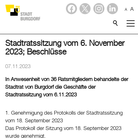
A
A
Dienstleistungen
Stadtporträt
Stadtratssitzung vom 6. November
2023; Beschlüsse
Verwaltung & Politik
07.11.2023
Wirtschaft
In Anwesenheit von 36 Ratsmitgliedern behandelte der
Stadtrat von Burgdorf die Geschäfte der
Aktuelles
Stadtratssitzung vom 6.11.2023
Aktuelles
1. Genehmigung des Protokolls der Stadtratssitzung
Amtliche Publikationen
vom 18. September 2023
Medienmitteilungen
Das Protokoll der Sitzung vom 18. September 2023
wurde genehmigt.
Baupublikationen