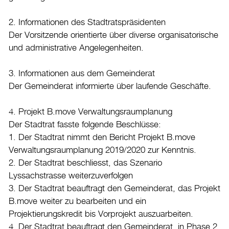
Burgdorf baut
2. Informationen des Stadtratspräsidenten
Der Vorsitzende orientierte über diverse organisatorische
Home
und administrative Angelegenheiten.
Öffnungszeiten & Kontakt
3. Informationen aus dem Gemeinderat
Veranstaltungskalender
Der Gemeinderat informierte über laufende Geschäfte.
Stadtplan
4. Projekt B.move Verwaltungsraumplanung
Drucken
Der Stadtrat fasste folgende Beschlüsse:
Login
1. Der Stadtrat nimmt den Bericht Projekt B.move
Verwaltungsraumplanung 2019/2020 zur Kenntnis.
2. Der Stadtrat beschliesst, das Szenario
Lyssachstrasse weiterzuverfolgen
3. Der Stadtrat beauftragt den Gemeinderat, das Projekt
B.move weiter zu bearbeiten und ein
Projektierungskredit bis Vorprojekt auszuarbeiten.
4. Der Stadtrat beauftragt den Gemeinderat, in Phase 2