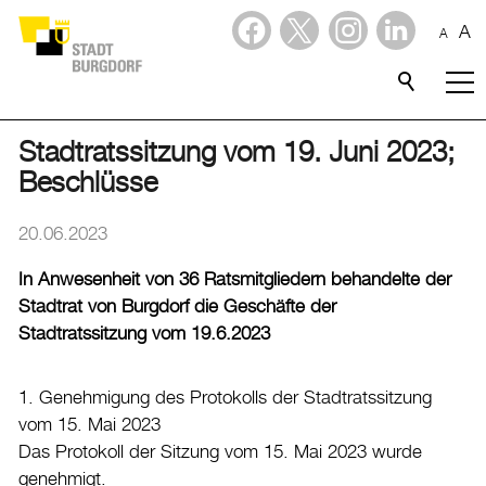
A
A
Dienstleistungen
Stadtporträt
Stadtratssitzung vom 19. Juni 2023;
Beschlüsse
Verwaltung & Politik
20.06.2023
Wirtschaft
In Anwesenheit von 36 Ratsmitgliedern behandelte der
Stadtrat von Burgdorf die Geschäfte der
Aktuelles
Stadtratssitzung vom 19.6.2023
Aktuelles
1. Genehmigung des Protokolls der Stadtratssitzung
Amtliche Publikationen
vom 15. Mai 2023
Medienmitteilungen
Das Protokoll der Sitzung vom 15. Mai 2023 wurde
genehmigt.
Baupublikationen