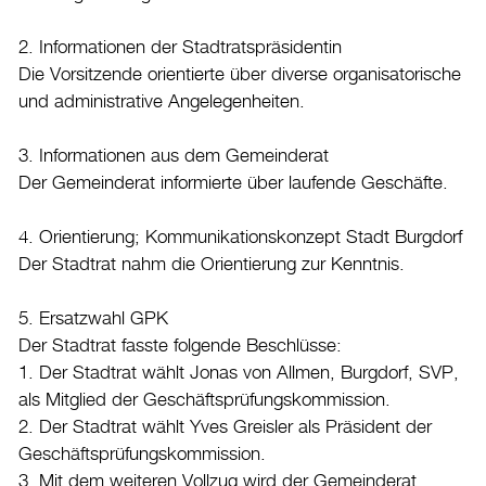
Burgdorf baut
2. Informationen der Stadtratspräsidentin
Die Vorsitzende orientierte über diverse organisatorische
Home
und administrative Angelegenheiten.
Öffnungszeiten & Kontakt
3. Informationen aus dem Gemeinderat
Veranstaltungskalender
Der Gemeinderat informierte über laufende Geschäfte.
Stadtplan
4. Orientierung; Kommunikationskonzept Stadt Burgdorf
Drucken
Der Stadtrat nahm die Orientierung zur Kenntnis.
Login
5. Ersatzwahl GPK
Der Stadtrat fasste folgende Beschlüsse:
1. Der Stadtrat wählt Jonas von Allmen, Burgdorf, SVP,
als Mitglied der Geschäftsprüfungskommission.
2. Der Stadtrat wählt Yves Greisler als Präsident der
Geschäftsprüfungskommission.
3. Mit dem weiteren Vollzug wird der Gemeinderat