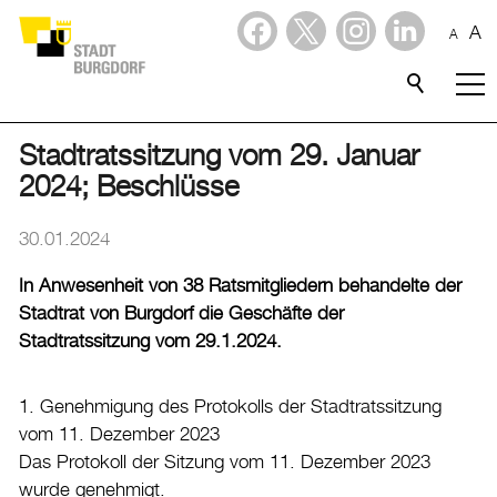
A
A
Dienstleistungen
Stadtporträt
Stadtratssitzung vom 29. Januar
2024; Beschlüsse
Verwaltung & Politik
30.01.2024
Wirtschaft
In Anwesenheit von 38 Ratsmitgliedern behandelte der
Stadtrat von Burgdorf die Geschäfte der
Aktuelles
Stadtratssitzung vom 29.1.2024.
Aktuelles
1. Genehmigung des Protokolls der Stadtratssitzung
Amtliche Publikationen
vom 11. Dezember 2023
Medienmitteilungen
Das Protokoll der Sitzung vom 11. Dezember 2023
wurde genehmigt.
Baupublikationen