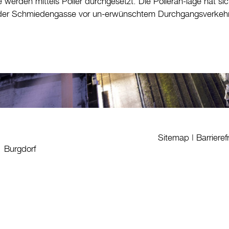
e werden mittels Poller durchgesetzt. Die Polleran-lage hat
er Schmiedengasse vor un-erwünschtem Durchgangsverkehr
Sitemap
|
Barrieref
1 Burgdorf