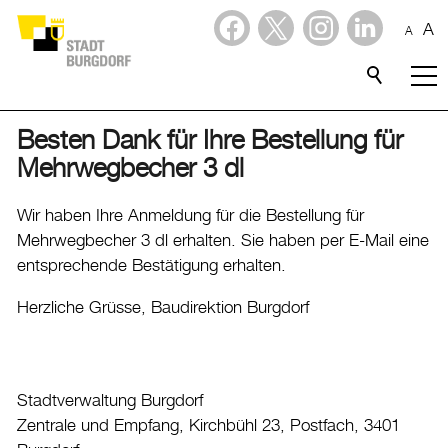
A
A
Dienstleistungen
Stadtporträt
Besten Dank für Ihre Bestellung für
Mehrwegbecher 3 dl
Verwaltung & Politik
Wir haben Ihre Anmeldung für die Bestellung für
Wirtschaft
Mehrwegbecher 3 dl erhalten. Sie haben per E-Mail eine
entsprechende Bestätigung erhalten.
Aktuelles
Herzliche Grüsse, Baudirektion Burgdorf
Burgdorf baut
Home
Stadtverwaltung Burgdorf
Öffnungszeiten & Kontakt
Zentrale und Empfang, Kirchbühl 23, Postfach, 3401