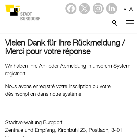
A
A
Dienstleistungen
Stadtporträt
Vielen Dank für Ihre Rückmeldung /
Merci pour votre réponse
Verwaltung & Politik
Wir haben Ihre An- oder Abmeldung in unserem System
Wirtschaft
registriert.
Nous avons enregistré votre inscription ou votre
Aktuelles
désinscription dans notre système.
Burgdorf baut
Home
Stadtverwaltung Burgdorf
Öffnungszeiten & Kontakt
Zentrale und Empfang, Kirchbühl 23, Postfach, 3401