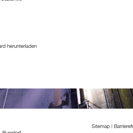
ard herunterladen
Sitemap
|
Barrieref
1 Burgdorf