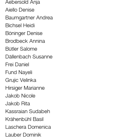
Aebersold Anja
Aiello Denise
Baumgartner Andrea
Bichsel Heidi
Böninger Denise
Brodbeck Annina
Bütler Salome
Dällenbach Susanne
Frei Daniel
Fund Nayeli
Grujic Velinka
Hirsiger Marianne
Jakob Nicole
Jakob Rita
Kassraian Sudabeh
Krähenbühl Basil
Laschera Domenica
Lauber Dominik