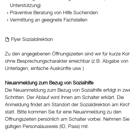
Unterstützung)
Datenschutz
Präventive Beratung von Hilfe Suchenden
Leitbild
Vermittlung an geeignete Fachstellen
Jobs & Karriere
Politik
Flyer Sozialdirektion
Wirtschaft
Zu den angegebenen Öffnungszeiten sind wir für kurze Ko
ohne Besprechungscharakter erreichbar (z.B. Abgabe von
Aktuelles
Unterlagen, einfache Auskünfte usw.)
Burgdorf baut
Neuanmeldung zum Bezug von Sozialhilfe
Die Neuanmeldung zum Bezug von Sozialhilfe erfolgt in zwe
Home
Schritten. Der Ablauf wird Ihnen am Schalter erklärt. Die
Öffnungszeiten & Kontakt
Anmeldung findet am Standort der Sozialdirektion am Kirc
Veranstaltungskalender
statt. Bitte kommen Sie für eine Neuanmeldung zu den
Öffnungszeiten persönlich am Schalter vorbei. Nehmen Sie
Stadtplan
gültigen Personalausweis (ID, Pass) mit.