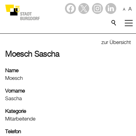
A
A
Dienstleistungen
Stadtporträt
zur Übersicht
Moesch Sascha
Verwaltung & Politik
Verwaltung
Name
Moesch
Stadtverwaltung
Organigramm
Vorname
Sascha
Mitarbeitende
Onlineschalter
Kategorie
Dienstleistungen
Mitarbeitende
Formulare
Telefon
Dokumente