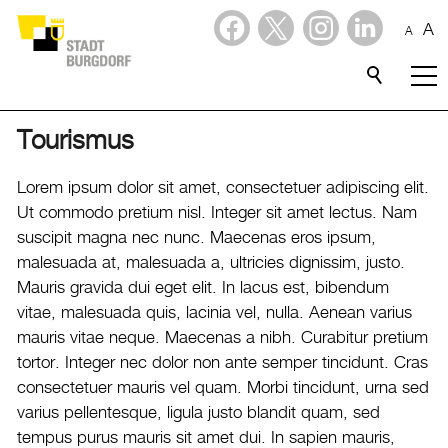
A
A
Dienstleistungen
Stadtporträt
Tourismus
Verwaltung & Politik
Lorem ipsum dolor sit amet, consectetuer adipiscing elit.
Ut commodo pretium nisl. Integer sit amet lectus. Nam
Wirtschaft
suscipit magna nec nunc. Maecenas eros ipsum,
malesuada at, malesuada a, ultricies dignissim, justo.
Mauris gravida dui eget elit. In lacus est, bibendum
Aktuelles
vitae, malesuada quis, lacinia vel, nulla. Aenean varius
mauris vitae neque. Maecenas a nibh. Curabitur pretium
Burgdorf baut
tortor. Integer nec dolor non ante semper tincidunt. Cras
Home
consectetuer mauris vel quam. Morbi tincidunt, urna sed
varius pellentesque, ligula justo blandit quam, sed
Öffnungszeiten & Kontakt
tempus purus mauris sit amet dui. In sapien mauris,