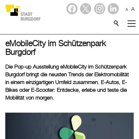
A
A
Dienstleistungen
Stadtporträt
eMobileCity im Schützenpark
Burgdorf
Verwaltung & Politik
Die Pop-up Ausstellung eMobileCity im Schützenpark
Wirtschaft
Burgdorf bringt die neusten Trends der Elektromobilität
in einem einzigartigen Umfeld zusammen. E-Autos, E-
Aktuelles
Bikes oder E-Scooter: Entdecke, erlebe und teste die
Mobilität von morgen.
Burgdorf baut
Home
Öffnungszeiten & Kontakt