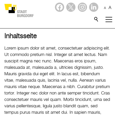
A
A
Dienstleistungen
Stadtporträt
Inhaltsseite
Verwaltung & Politik
Lorem ipsum dolor sit amet, consectetuer adipiscing elit.
Ut commodo pretium nisl. Integer sit amet lectus. Nam
Wirtschaft
suscipit magna nec nunc. Maecenas eros ipsum,
malesuada at, malesuada a, ultricies dignissim, justo.
Mauris gravida dui eget elit. In lacus est, bibendum
Aktuelles
vitae, malesuada quis, lacinia vel, nulla. Aenean varius
mauris vitae neque. Maecenas a nibh. Curabitur pretium
Burgdorf baut
tortor. Integer nec dolor non ante semper tincidunt. Cras
Home
consectetuer mauris vel quam. Morbi tincidunt, urna sed
varius pellentesque, ligula justo blandit quam, sed
Öffnungszeiten & Kontakt
tempus purus mauris sit amet dui. In sapien mauris,