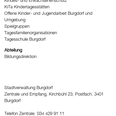
Kindes- und Erwachsenenschutz
Kinderbetreuung und Förderung
KiTa Kindertagesstätten
Tagesschule
Offene Kinder- und Jugendarbeit Burgdorf und
Offene Kinder- und Jugendarbeit Burgdorf und
Umgebung
Umgebung
Spielgruppen
Kindes- und Erwachsenenschutz
Tagesfamilienorganisationen
Tagesschule Burgdorf
Alimentenhilfe
Kultur
Abteilung
Bildungsdirektion
Auto & Parkieren
Persönliches
Planen und Bauen
Sicherheit
Stadtverwaltung Burgdorf
Zentrale und Empfang, Kirchbühl 23, Postfach, 3401
Stadt, Recht und Politik
Burgdorf
Tierisches
Telefon Zentrale: 034 429 91 11
Umzug