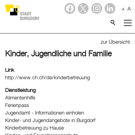
A
A
Dienstleistungen
Alle Themen
zur Übersicht
Abfall
Kinder, Jugendliche und Familie
Arbeit und Steuern
Link
Ausländerinnen und Ausländer
http://www.ch.ch/de/kinderbetreuung
Bildung
Dienstleistung
Sport
Alimentenhilfe
Ferienpass
Freizeit
Jugendamt - Informationen einholen
Gesundheit, Alter und Soziales
Kinder- und Jugendangebote in Burgdorf
Kinderbetreuung zu Hause
Kinder, Jugendliche und Familie