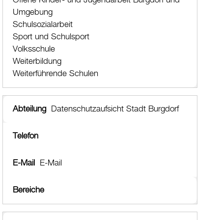
Offene Kinder- und Jugendarbeit Burgdorf und
Drucken
Umgebung
Login
Schulsozialarbeit
Sport und Schulsport
Volksschule
Weiterbildung
Weiterführende Schulen
Datenschutzaufsicht Stadt Burgdorf
E-Mail