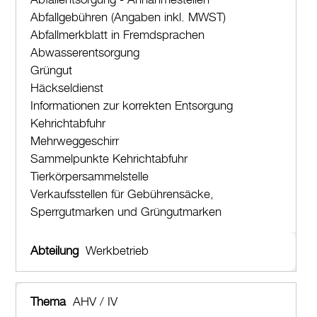
Abfallentsorgung - Annahmestellen
Kultur
Abfallgebühren (Angaben inkl. MWST)
Abfallmerkblatt in Fremdsprachen
Auto & Parkieren
Abwasserentsorgung
Persönliches
Grüngut
Häckseldienst
Adressauskunft
Informationen zur korrekten Entsorgung
Ausweise
Kehrichtabfuhr
Beglaubigungen
Mehrweggeschirr
Geburt
Sammelpunkte Kehrichtabfuhr
Heirat
Tierkörpersammelstelle
Verkaufsstellen für Gebührensäcke,
Todesfall
Sperrgutmarken und Grüngutmarken
Planen und Bauen
Sicherheit
Werkbetrieb
Stadt, Recht und Politik
Tierisches
AHV / IV