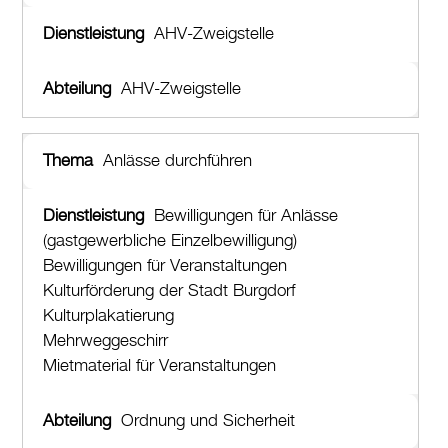
Umzug
AHV-Zweigstelle
Stadtporträt
AHV-Zweigstelle
Verwaltung & Politik
Wirtschaft
Anlässe durchführen
Aktuelles
Bewilligungen für Anlässe
(gastgewerbliche Einzelbewilligung)
Burgdorf baut
Bewilligungen für Veranstaltungen
Kulturförderung der Stadt Burgdorf
Home
Kulturplakatierung
Öffnungszeiten & Kontakt
Mehrweggeschirr
Mietmaterial für Veranstaltungen
Veranstaltungskalender
Stadtplan
Ordnung und Sicherheit
Drucken